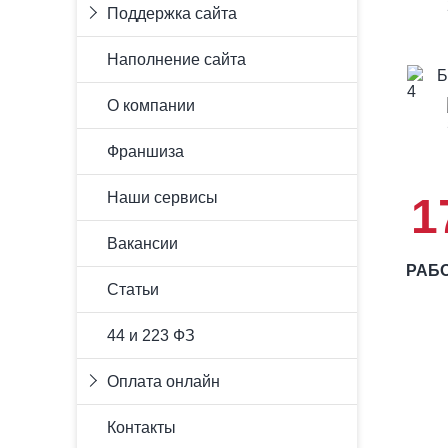
Шаблонное решение
Поддержка сайта
сайтов
Уникальный дизайн
Комплексное продвижение
Лендинг (Landing-page)
Абонемент
Наполнение сайта
Сайт визитка
Стандартный
Б
Корпоративный сайт
Депозитный
О компании
Интернет-магазин (каталог)
Мониторинг сайта
Портал
Франшиза
Наши сервисы
1
Вакансии
РАБО
Статьи
44 и 223 ФЗ
Оплата онлайн
Оплата произошла успешно
Контакты
Оплата не удалась