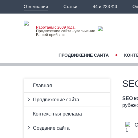
О компании
Статьи
44 и 223 ФЗ
Оп
Работаем с 2009 года.
Продвижение сайта - увеличение
Вашей прибыли.
ПРОДВИЖЕНИЕ САЙТА
КОНТ
SEO
Главная
SEO к
Продвижение сайта
рубеж
Продвижение сайта по запросам
Контекстная реклама
Продвижение сайта с гарантией
Продвижение интернет-
О
Создание сайта
магазинов
Региональное продвижение