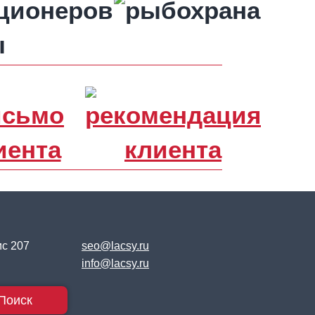
ы
ис 207
seo@lacsy.ru
info@lacsy.ru
Поиск