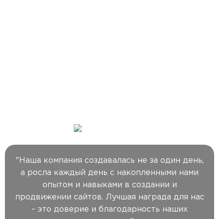
Выводим в топ-10
Яндекс и Google
Увеличиваем
количество звонков и заявок
Честное и надежное SEO
Гарантия
результата и белых методов
продвижения
"Наша компания создавалась не за один день,
а росла каждый день с накопленными нами
опытом и навыками в создании и
продвижении сайтов. Лучшая награда для нас
– это доверие и благодарность наших