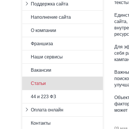
Шаблонное решение
тексты
Поддержка сайта
сайтов
Уникальный дизайн
Комплексное продвижение
Лендинг (Landing-page)
Абонемент
Единст
Наполнение сайта
Сайт визитка
Стандартный
сайта,
Корпоративный сайт
Депозитный
внутре
О компании
Интернет-магазин (каталог)
Мониторинг сайта
ресурс
Портал
Франшиза
Для эф
себя р
Наши сервисы
кампан
Вакансии
Важным
поиско
Статьи
улучша
44 и 223 ФЗ
Объект
фактор
Оплата онлайн
может 
Оплата произошла успешно
Контакты
Оплата не удалась
09 мая