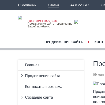
О компании
Статьи
44 и 223 ФЗ
Оп
Работаем с 2009 года.
Продвижение сайта - увеличение
Вашей прибыли.
ПРОДВИЖЕНИЕ САЙТА
КОНТ
Про
Главная
09 мая
Продвижение сайта
Продвижение сайта по запросам
Контекстная реклама
Продвижение сайта с гарантией
Продви
Продвижение интернет-
поиско
Создание сайта
магазинов
пользо
Региональное продвижение