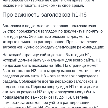
кейвордсов сайту хуже не будет, и они правы. Хотя
можно и не писать, и сэкономить свое время.
Про важность заголовков h1-h6
Заголовки и подзаголовки позволяют пользователю
быстро пробежаться взглядом по документу и понять, о
чем идет речь. Это важные элементы документа,
которые влияют на ранжирование. При составлении
заголовков нужно соблюдать следующие рекомендации:
На каждой странице сайта должен быть один H1,
который должен быть уникальным для всего сайта. H1
не должен быть похожим на Title. На странице может
быть несколько H2 – это маркер важных тематических
разделов документа. H3 – это заголовок подразделов
раздела. Соблюдайте всегда иерархию заголовков и
подзаголовков. Первым вверху идет H1 потом делим
статью на разделы H2 (внутри разделов могут быть
подразделы по важности от H3 до H6). Степень
важности заголовков при учёте в ранжировании
снижается от H1 до H6. Самым важным считается H1 –