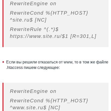
RewriteEngine on
RewriteCond %{HTTP_HOST}
^site.ru$ [NC]
RewriteRule ^(.*)$
https://www.site.ru/$1 [R=301,L]
Если вы решили отказаться от www, то в том же файле
.htaccess пишем следующее:
RewriteEngine on
RewriteCond %{HTTP_HOST}
^www.site.ru$ [NC]